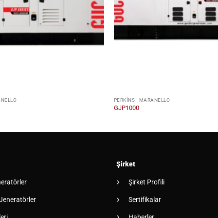
ANELLO
PERKINS - MARANELLO
GJP1000
Şirket
neratörler
Şirket Profili
 Jeneratörler
Sertifikalar
eri
Haberler