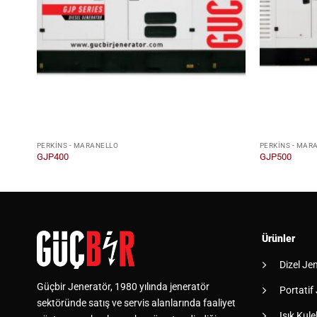
PERKINS - MARANELLO
PERKINS - MAR
GJP400
GJP500
Ürünler
Dizel Je
Güçbir Jeneratör, 1980 yılında jeneratör
Portatif
sektöründe satış ve servis alanlarında faaliyet
Işık Kulel