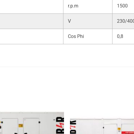
r.p.m
1500
V
230/40
Cos Phi
0,8