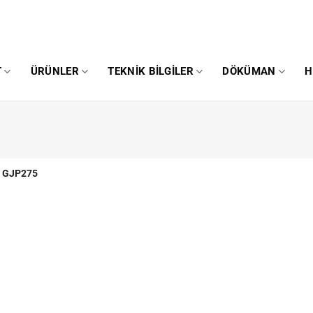
T
ÜRÜNLER
TEKNIK BILGILER
DÖKÜMAN
H
GJP275