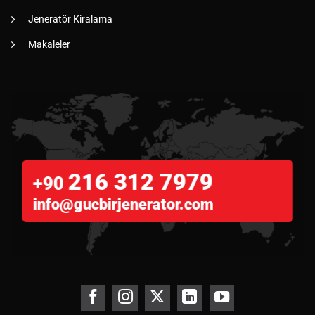
Jeneratör Kiralama
Makaleler
216 312 7979
+90
info@gucbirjenerator.com