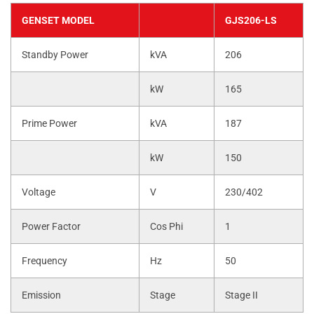
GENSET MODEL
GJS206-LS
Standby Power
kVA
206
kW
165
Prime Power
kVA
187
kW
150
Voltage
V
230/402
Power Factor
Cos Phi
1
Frequency
Hz
50
Emission
Stage
Stage II