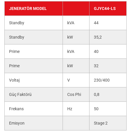
JENERATÖR MODEL
GJYC44-LS
Standby
kVA
44
Standby
kW
35,2
Prime
kVA
40
Prime
kW
32
Voltaj
V
230/400
Güç Faktörü
Cos Phi
0,8
Frekans
Hz
50
Emisyon
Stage 2