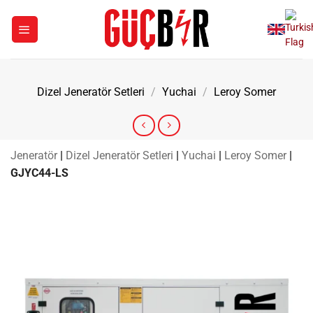
İçeriğe
atla
Dizel Jeneratör Setleri
/
Yuchai
/
Leroy Somer
Jeneratör
|
Dizel Jeneratör Setleri
|
Yuchai
|
Leroy Somer
|
GJYC44-LS