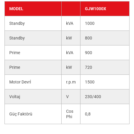
MODEL
GJW1000X
Standby
kVA
1000
Standby
kW
800
Prime
kVA
900
Prime
kW
720
Motor Devrİ
r.p.m
1500
Voltaj
V
230/400
Cos
Güç Faktörü
0,8
Phi