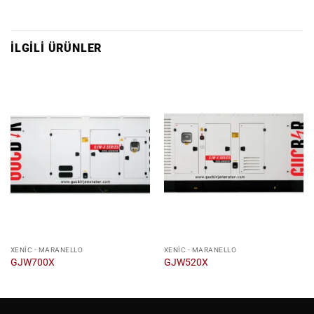
İLGILI ÜRÜNLER
XENIC - MARANELLO
XENIC - MARANELLO
GJW700X
GJW520X