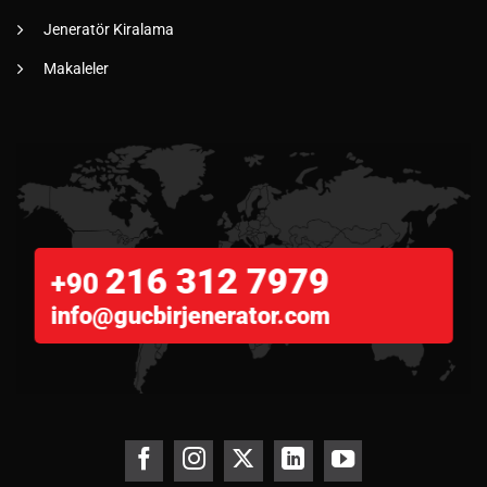
Jeneratör Kiralama
Makaleler
216 312 7979
+90
info@gucbirjenerator.com