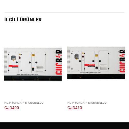
İLGILI ÜRÜNLER
HD HYUNDAI - MARANELLO
HD HYUNDAI - MARANELLO
GJD490
GJD410