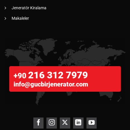
Jeneratör Kiralama
Makaleler
216 312 7979
+90
info@gucbirjenerator.com