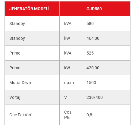
JENERATÖR MODELI
GJD580
Standby
kVA
580
Standby
kW
464,00
Prime
kVA
525
Prime
kW
420,00
Motor Devri
r.p.m
1500
Voltaj
V
230/400
Cos
Güç Faktörü
0,8
Phi