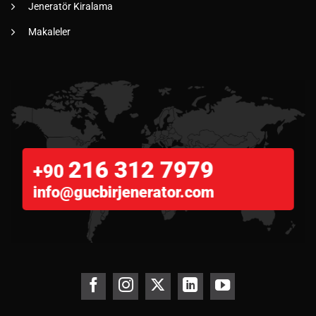
Jeneratör Kiralama
Makaleler
216 312 7979
+90
info@gucbirjenerator.com