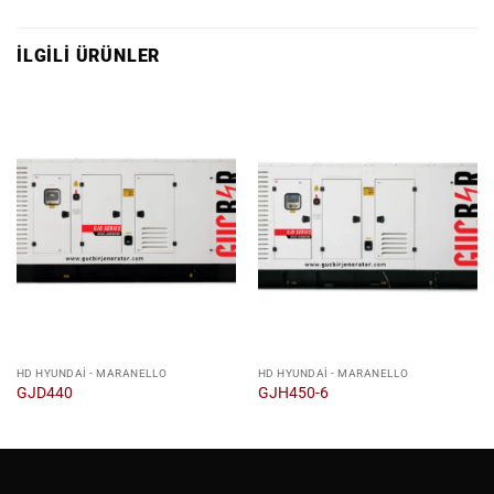
İLGILI ÜRÜNLER
HD HYUNDAI - MARANELLO
HD HYUNDAI - MARANELLO
GJD440
GJH450-6