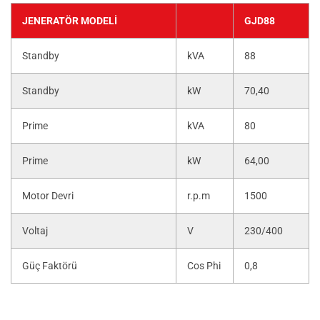
JENERATÖR MODELI
GJD88
Standby
kVA
88
Standby
kW
70,40
Prime
kVA
80
Prime
kW
64,00
Motor Devri
r.p.m
1500
Voltaj
V
230/400
Güç Faktörü
Cos Phi
0,8