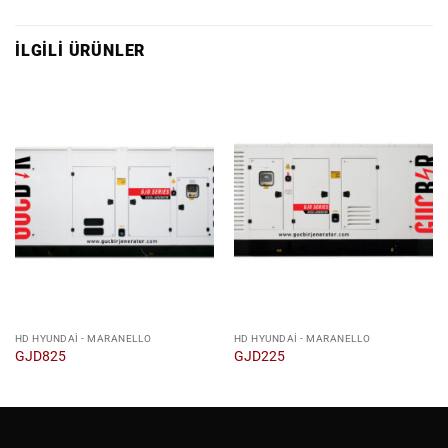
İLGILI ÜRÜNLER
HD HYUNDAI - MARANELLO
HD HYUNDAI - MARANELLO
GJD825
GJD225