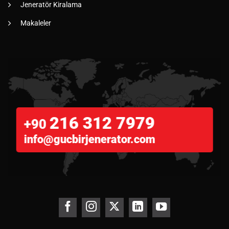
Jeneratör Kiralama
Makaleler
216 312 7979
+90
info@gucbirjenerator.com