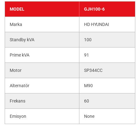
MODEL
GJH100-6
Marka
HD HYUNDAI
Standby kVA
100
Prime kVA
91
Motor
SP344CC
Alternatör
M90
Frekans
60
Emisyon
None