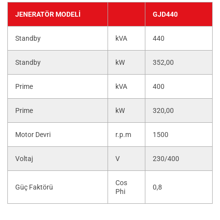
JENERATÖR MODELI
GJD440
Standby
kVA
440
Standby
kW
352,00
Prime
kVA
400
Prime
kW
320,00
Motor Devri
r.p.m
1500
Voltaj
V
230/400
Cos
Güç Faktörü
0,8
Phi