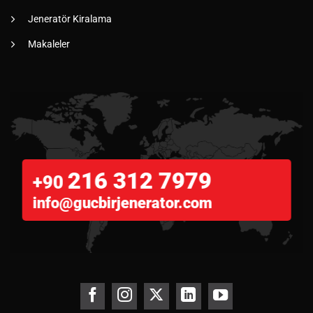
Jeneratör Kiralama
Makaleler
216 312 7979
+90
info@gucbirjenerator.com