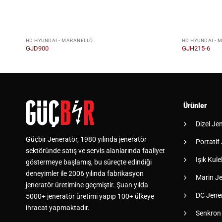
HD HYUNDAI - MARANELLO
HD HYUNDAI - 
GJD900
GJH215-6
Ürünler
Dizel Je
Güçbir Jeneratör, 1980 yılında jeneratör
Portatif
sektöründe satış ve servis alanlarında faaliyet
Işık Kulel
göstermeye başlamış, bu süreçte edindiği
deneyimler ile 2006 yılında fabrikasyon
Marin Je
jeneratör üretimine geçmiştir. Şuan yılda
DC Jener
5000+ jeneratör üretimi yapıp 100+ ülkeye
ihracat yapmaktadır.
Senkron