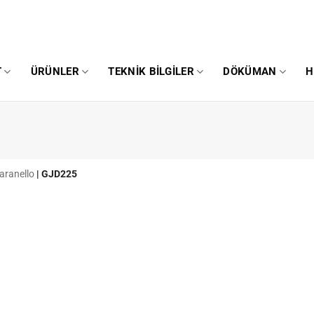
T
ÜRÜNLER
TEKNIK BILGILER
DÖKÜMAN
H
aranello
|
GJD225