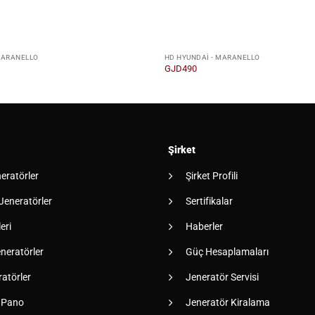
MARANELLO
HD HYUNDAI - MARANELLO
GJD490
Şirket
neratörler
Şirket Profili
 Jeneratörler
Sertifikalar
eri
Haberler
neratörler
Güç Hesaplamaları
atörler
Jeneratör Servisi
 Pano
Jeneratör Kiralama