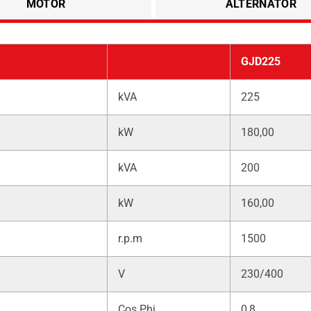
MOTOR
ALTERNATÖR
GJD225
kVA
225
kW
180,00
kVA
200
kW
160,00
r.p.m
1500
V
230/400
Cos Phi
0,8