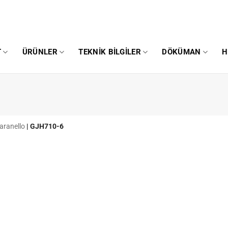
T
ÜRÜNLER
TEKNIK BILGILER
DÖKÜMAN
H
aranello
|
GJH710-6