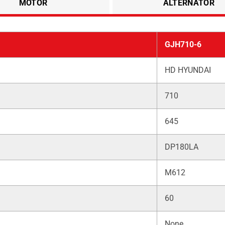
MOTOR
ALTERNATÖR
GJH710-6
HD HYUNDAI
710
645
DP180LA
M612
60
None