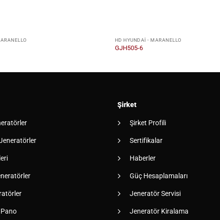
MARANELLO
HD HYUNDAI - MARANELLO
GJH505-6
Şirket
neratörler
Şirket Profili
 Jeneratörler
Sertifikalar
eri
Haberler
neratörler
Güç Hesaplamaları
atörler
Jeneratör Servisi
 Pano
Jeneratör Kiralama