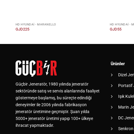
HD HYUNDAI - MARANELLO
HD HYUNDAI - 
GJD225
GJD55
Ürünler
Dizel Je
Güçbir Jeneratör, 1980 yılında jeneratör
Portatif
sektöründe satış ve servis alanlarında faaliyet
Işık Kulel
göstermeye başlamış, bu süreçte edindiği
deneyimler ile 2006 yılında fabrikasyon
Marin Je
jeneratör üretimine geçmiştir. Şuan yılda
DC Jener
5000+ jeneratör üretimi yapıp 100+ ülkeye
ihracat yapmaktadır.
Senkron