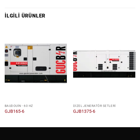
İLGILI ÜRÜNLER
BAUDOUIN - 60 HZ
DIZEL JENERATÖR SETLERI
GJB165-6
GJB1375-6