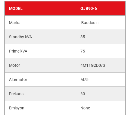
MODEL
GJB90-6
Marka
Baudouin
Standby kVA
85
Prime kVA
75
Motor
4M11G2D0/S
Alternatör
M75
Frekans
60
Emisyon
None