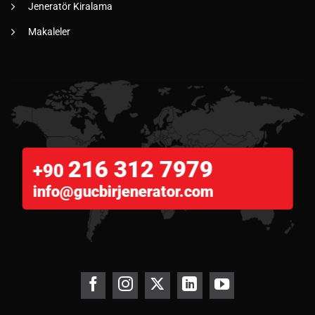
Jeneratör Kiralama
Makaleler
216 312 7979
+90
info@gucbirjenerator.com