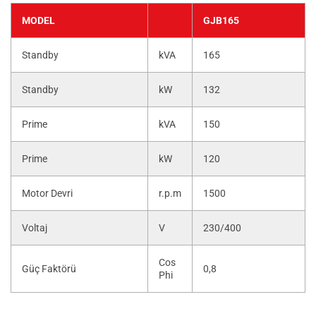
MODEL
GJB165
Standby
kVA
165
Standby
kW
132
Prime
kVA
150
Prime
kW
120
Motor Devri
r.p.m
1500
Voltaj
V
230/400
Cos
Güç Faktörü
0,8
Phi