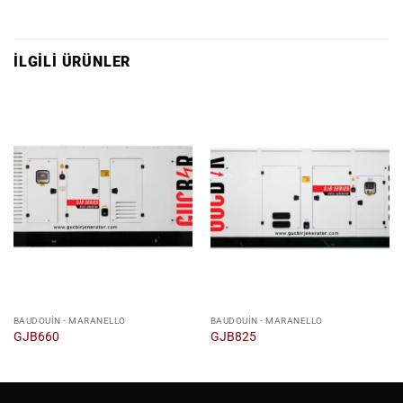
İLGILI ÜRÜNLER
BAUDOUIN - MARANELLO
BAUDOUIN - MARANELLO
GJB660
GJB825