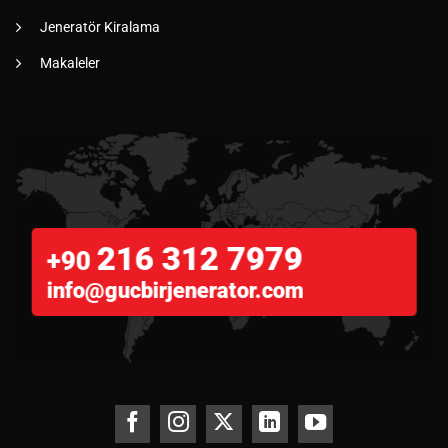
Jeneratör Kiralama
Makaleler
216 312 7979
+90
info@gucbirjenerator.com