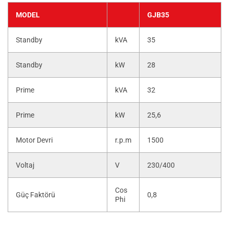
MODEL
GJB35
Standby
kVA
35
Standby
kW
28
Prime
kVA
32
Prime
kW
25,6
Motor Devri
r.p.m
1500
Voltaj
V
230/400
Cos
Güç Faktörü
0,8
Phi