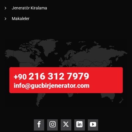
Jeneratör Kiralama
Makaleler
216 312 7979
+90
info@gucbirjenerator.com