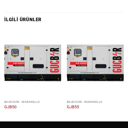
İLGILI ÜRÜNLER
BAUDOUIN - MARANELLO
BAUDOUIN - MARANELLO
GJB50
GJB55