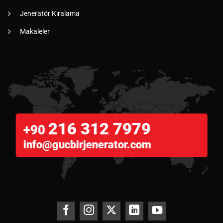
Jeneratör Kiralama
Makaleler
216 312 7979
+90
info@gucbirjenerator.com