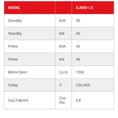
MODEL
GJB50-LS
Standby
kVA
50
Standby
kW
40
Prime
kVA
45
Prime
kW
36
Motor Devri
r.p.m
1500
Voltaj
V
230/400
Cos
Güç Faktörü
0,8
Phi