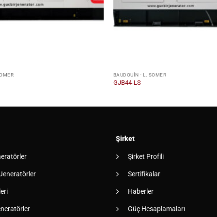
SOMER
BAUDOUIN - L. SOMER
GJB44-LS
Şirket
neratörler
Şirket Profili
 Jeneratörler
Sertifikalar
eri
Haberler
neratörler
Güç Hesaplamaları