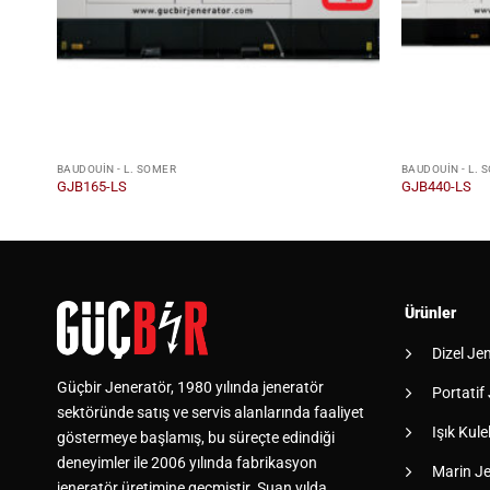
BAUDOUIN - L. SOMER
BAUDOUIN - L. 
GJB165-LS
GJB440-LS
Ürünler
Dizel Je
Güçbir Jeneratör, 1980 yılında jeneratör
Portatif
sektöründe satış ve servis alanlarında faaliyet
Işık Kulel
göstermeye başlamış, bu süreçte edindiği
deneyimler ile 2006 yılında fabrikasyon
Marin Je
jeneratör üretimine geçmiştir. Şuan yılda