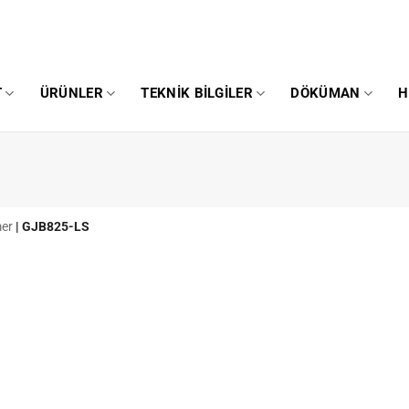
T
ÜRÜNLER
TEKNIK BILGILER
DÖKÜMAN
H
mer
|
GJB825-LS