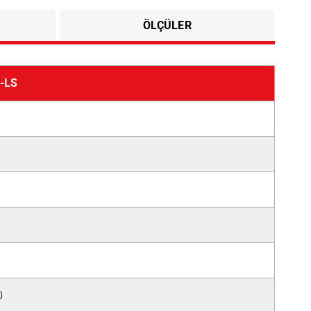
ÖLÇÜLER
-LS
0