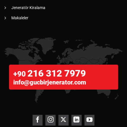
Jeneratör Kiralama
Makaleler
216 312 7979
+90
info@gucbirjenerator.com