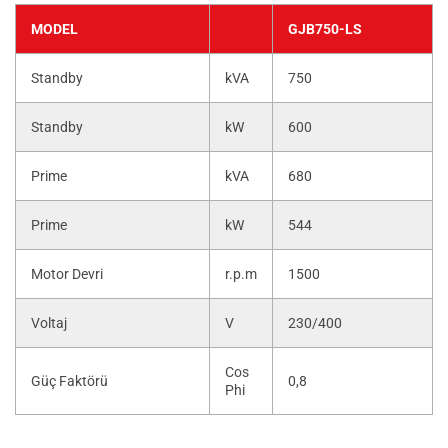
MODEL
GJB750-LS
Standby
kVA
750
Standby
kW
600
Prime
kVA
680
Prime
kW
544
Motor Devri
r.p.m
1500
Voltaj
V
230/400
Cos
Güç Faktörü
0,8
Phi