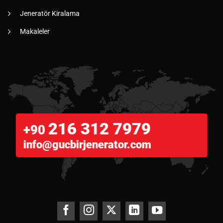
Jeneratör Kiralama
Makaleler
216 312 7979
+90
info@gucbirjenerator.com