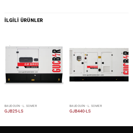
İLGILI ÜRÜNLER
BAUDOUIN - L. SOMER
BAUDOUIN - L. SOMER
GJB25-LS
GJB440-LS