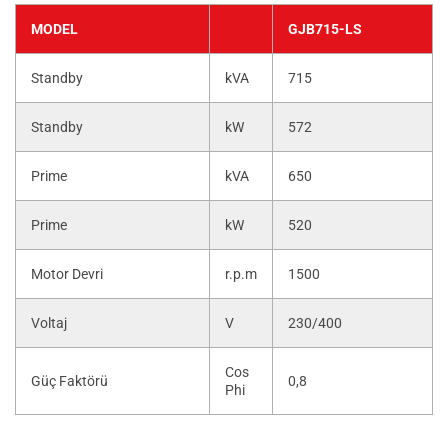
MODEL
GJB715-LS
Standby
kVA
715
Standby
kW
572
Prime
kVA
650
Prime
kW
520
Motor Devri
r.p.m
1500
Voltaj
V
230/400
Cos
Güç Faktörü
0,8
Phi