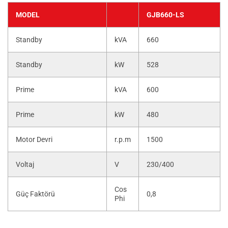
MODEL
GJB660-LS
Standby
kVA
660
Standby
kW
528
Prime
kVA
600
Prime
kW
480
Motor Devri
r.p.m
1500
Voltaj
V
230/400
Cos
Güç Faktörü
0,8
Phi