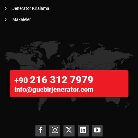
Jeneratör Kiralama
Makaleler
216 312 7979
+90
info@gucbirjenerator.com