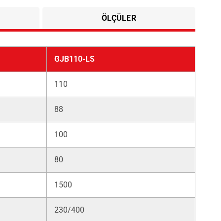
ÖLÇÜLER
GJB110-LS
110
88
100
80
1500
230/400