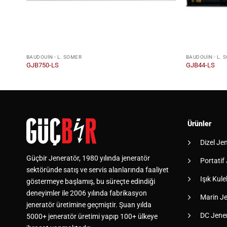
BAUDOUIN - L. SOMER
BAUDOUIN - L. 
GJB750-LS
GJB44-LS
Ürünler
Dizel Je
Güçbir Jeneratör, 1980 yılında jeneratör
Portatif
sektöründe satış ve servis alanlarında faaliyet
Işık Kulel
göstermeye başlamış, bu süreçte edindiği
deneyimler ile 2006 yılında fabrikasyon
Marin Je
jeneratör üretimine geçmiştir. Şuan yılda
DC Jener
5000+ jeneratör üretimi yapıp 100+ ülkeye