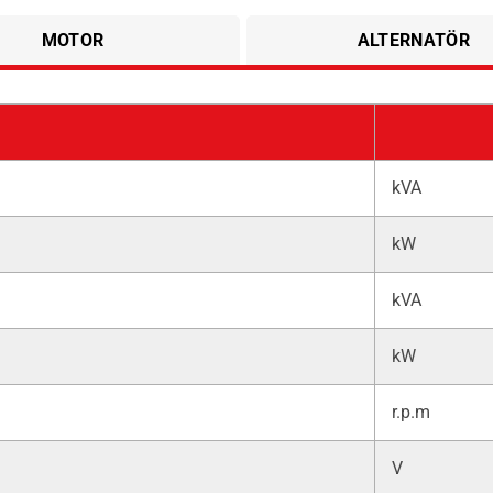
MOTOR
ALTERNATÖR
kVA
kW
kVA
kW
r.p.m
V