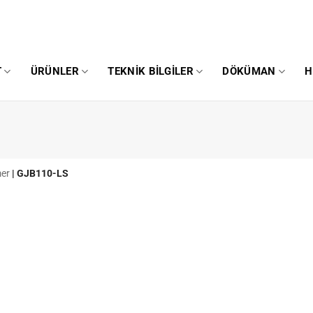
T
ÜRÜNLER
TEKNIK BILGILER
DÖKÜMAN
H
mer
|
GJB110-LS