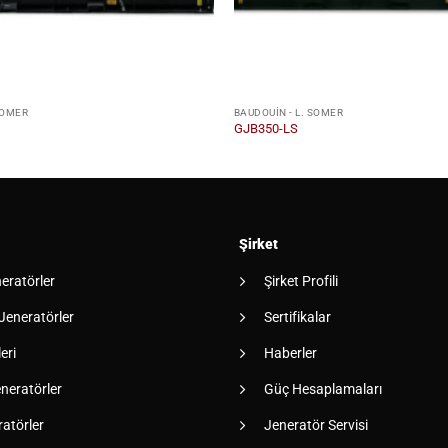
SOMER
BAUDOUIN - L. SOMER
GJB350-LS
Şirket
neratörler
Şirket Profili
 Jeneratörler
Sertifikalar
eri
Haberler
neratörler
Güç Hesaplamaları
atörler
Jeneratör Servisi