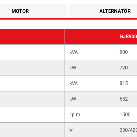
MOTOR
ALTERNATÖR
GJB900
kVA
900
kW
720
kVA
815
kW
652
r.p.m
1500
V
230/40