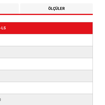
ÖLÇÜLER
-LS
0