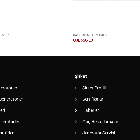
SOMER
BAUDOUIN - L. SOMER
GJB550-LS
Şirket
neratörler
Şirket Profili
 Jeneratörler
Sertifikalar
eri
Haberler
neratörler
Güç Hesaplamaları
atörler
Jeneratör Servisi