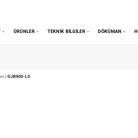
T
ÜRÜNLER
TEKNIK BILGILER
DÖKÜMAN
H
mer
|
GJB900-LS