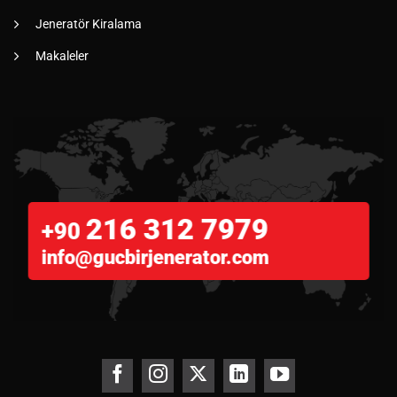
Jeneratör Kiralama
Makaleler
216 312 7979
+90
info@gucbirjenerator.com