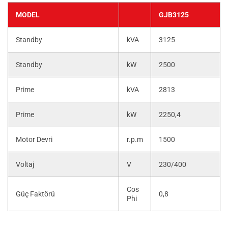
MODEL
GJB3125
Standby
kVA
3125
Standby
kW
2500
Prime
kVA
2813
Prime
kW
2250,4
Motor Devri
r.p.m
1500
Voltaj
V
230/400
Cos
Güç Faktörü
0,8
Phi