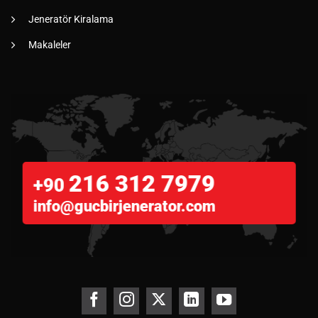
Jeneratör Kiralama
Makaleler
216 312 7979
+90
info@gucbirjenerator.com