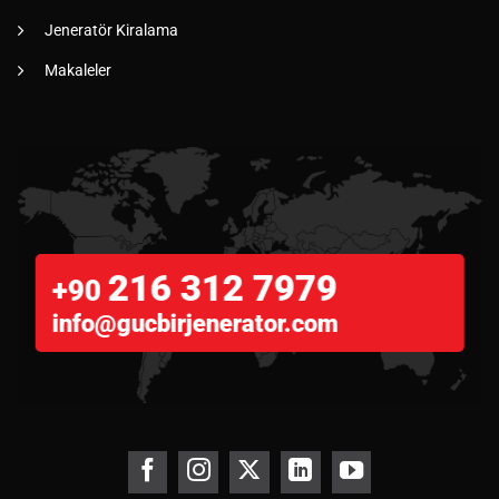
Jeneratör Kiralama
Makaleler
216 312 7979
+90
info@gucbirjenerator.com