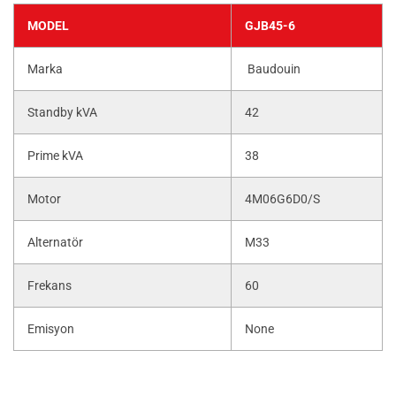
MODEL
GJB45-6
Marka
Baudouin
Standby kVA
42
Prime kVA
38
Motor
4M06G6D0/S
Alternatör
M33
Frekans
60
Emisyon
None