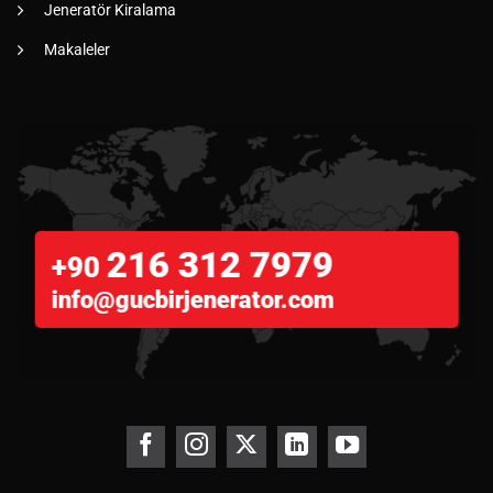
Jeneratör Kiralama
Makaleler
216 312 7979
+90
info@gucbirjenerator.com