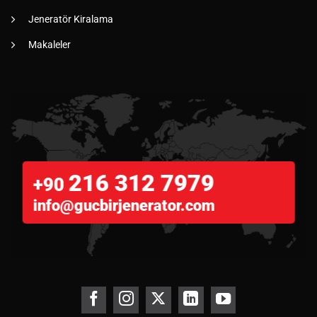
Jeneratör Kiralama
Makaleler
216 312 7979
+90
info@gucbirjenerator.com