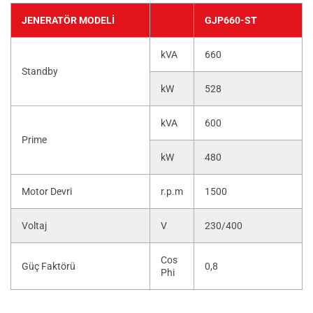
JENERATÖR MODELI
GJP660-ST
kVA
660
Standby
kW
528
kVA
600
Prime
kW
480
Motor Devri
r.p.m
1500
Voltaj
V
230/400
Cos
Güç Faktörü
0,8
Phi