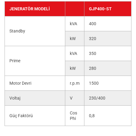
JENERATÖR MODELI
GJP400-ST
kVA
400
Standby
kW
320
kVA
350
Prime
kW
280
Motor Devri
r.p.m
1500
Voltaj
V
230/400
Cos
Güç Faktörü
0,8
Phi