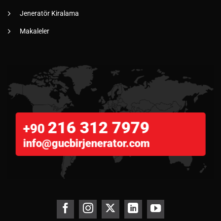
Jeneratör Kiralama
Makaleler
216 312 7979
+90
info@gucbirjenerator.com