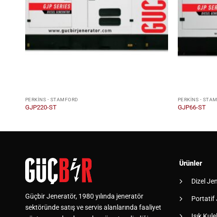
PERKINS - STAMFORD
PERKINS - STA
GJP220-ST
GJP66-ST
Ürünler
Dizel Je
Güçbir Jeneratör, 1980 yılında jeneratör
Portatif
sektöründe satış ve servis alanlarında faaliyet
Işık Kulel