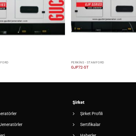
MFORD
PERKINS - STAMFORD
GJP72-ST
Şirket
neratörler
Şirket Profili
 Jeneratörler
Sertifikalar
eri
Haberler