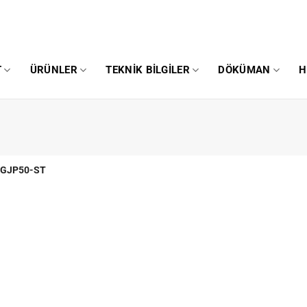
T
ÜRÜNLER
TEKNIK BILGILER
DÖKÜMAN
H
GJP50-ST