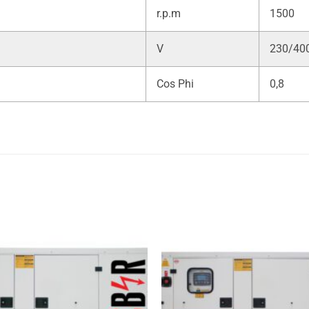
r.p.m
1500
V
230/40
Cos Phi
0,8