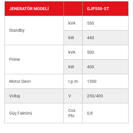
JENERATÖR MODELI
GJP550-ST
kVA
550
Standby
kW
440
kVA
500
Prime
kW
400
Motor Devri
r.p.m
1500
Voltaj
V
230/400
Cos
Güç Faktörü
0,8
Phi