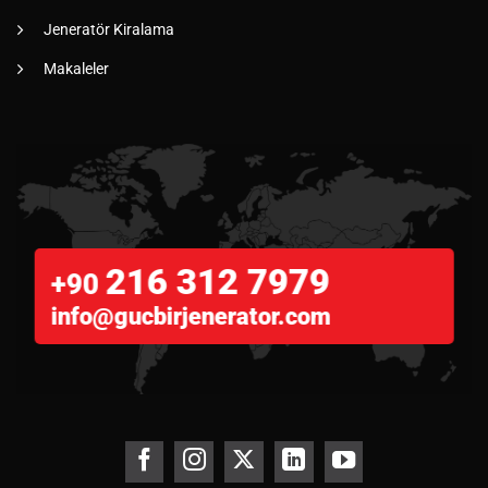
Jeneratör Kiralama
Makaleler
216 312 7979
+90
info@gucbirjenerator.com