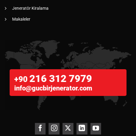
Jeneratör Kiralama
Makaleler
216 312 7979
+90
info@gucbirjenerator.com