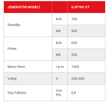
JENERATÖR MODELI
GJP700-ST
kVA
700
Standby
kW
560
kVA
650
Prime
kW
520
Motor Devri
r.p.m
1500
Voltaj
V
230/400
Cos
Güç Faktörü
0,8
Phi