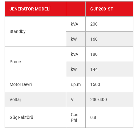
JENERATÖR MODELI
GJP200-ST
kVA
200
Standby
kW
160
kVA
180
Prime
kW
144
Motor Devri
r.p.m
1500
Voltaj
V
230/400
Cos
Güç Faktörü
0,8
Phi