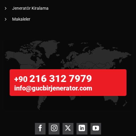
Jeneratör Kiralama
Makaleler
216 312 7979
+90
info@gucbirjenerator.com