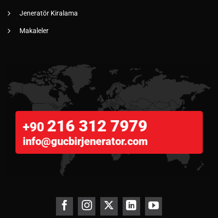
Jeneratör Kiralama
Makaleler
216 312 7979
+90
info@gucbirjenerator.com