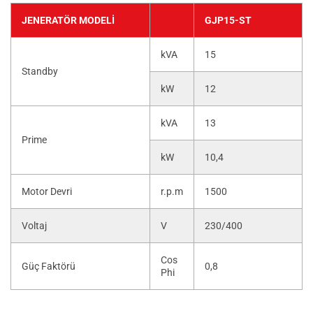
JENERATÖR MODELI
GJP15-ST
kVA
15
Standby
kW
12
kVA
13
Prime
kW
10,4
Motor Devri
r.p.m
1500
Voltaj
V
230/400
Cos
Güç Faktörü
0,8
Phi