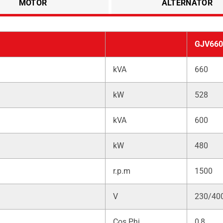
MOTOR
ALTERNATÖR
GJV660
kVA
660
kW
528
kVA
600
kW
480
r.p.m
1500
V
230/40
Cos Phi
0,8