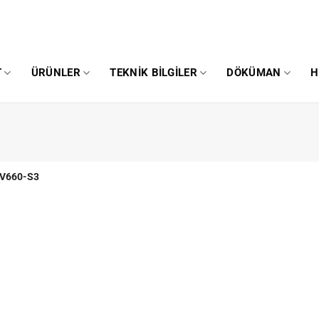
T
ÜRÜNLER
TEKNIK BILGILER
DÖKÜMAN
H
V660-S3