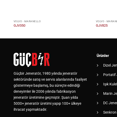
VOLVO - MARANELLO
VOLVO - MARAN
GJV350
GJV825
Ürünler
Dizel Je
Güçbir Jeneratör, 1980 yılında jeneratör
Portatif
sektöründe satış ve servis alanlarında faaliyet
Işık Kulel
göstermeye başlamış, bu süreçte edindiği
deneyimler ile 2006 yılında fabrikasyon
Marin Je
jeneratör üretimine geçmiştir. Şuan yılda
DC Jener
5000+ jeneratör üretimi yapıp 100+ ülkeye
ihracat yapmaktadır.
Senkron