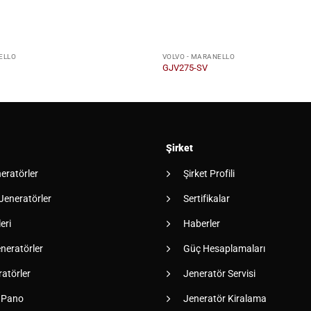
ELLO
VOLVO - MARANELLO
GJV275-SV
Şirket
neratörler
Şirket Profili
 Jeneratörler
Sertifikalar
eri
Haberler
neratörler
Güç Hesaplamaları
atörler
Jeneratör Servisi
 Pano
Jeneratör Kiralama