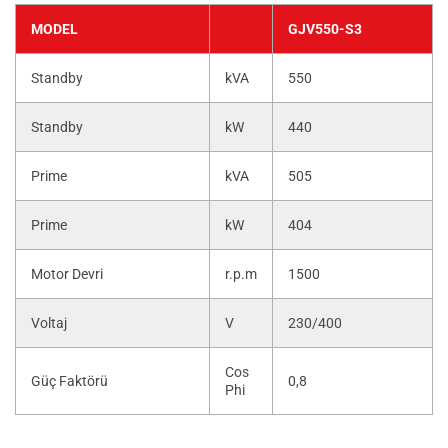
MODEL
GJV550-S3
Standby
kVA
550
Standby
kW
440
Prime
kVA
505
Prime
kW
404
Motor Devri
r.p.m
1500
Voltaj
V
230/400
Cos
Güç Faktörü
0,8
Phi