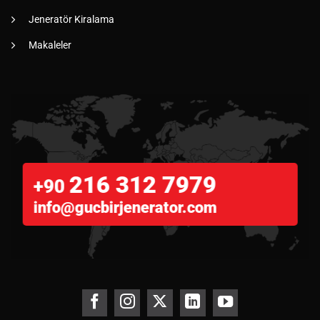
Jeneratör Kiralama
Makaleler
216 312 7979
+90
info@gucbirjenerator.com