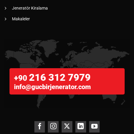
Jeneratör Kiralama
Makaleler
216 312 7979
+90
info@gucbirjenerator.com