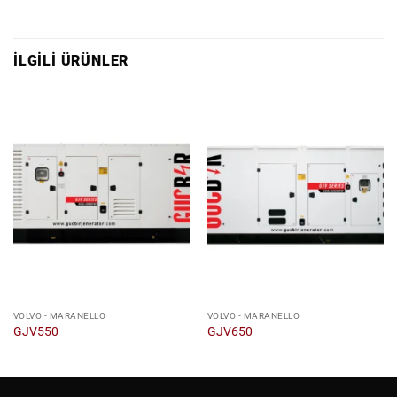
İLGILI ÜRÜNLER
VOLVO - MARANELLO
VOLVO - MARANELLO
GJV550
GJV650