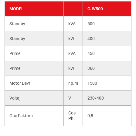
MODEL
GJV500
Standby
kVA
500
Standby
kW
400
Prime
kVA
450
Prime
kW
360
Motor Devri
r.p.m
1500
Voltaj
V
230/400
Cos
Güç Faktörü
0,8
Phi