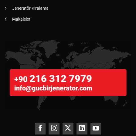
Jeneratör Kiralama
Makaleler
216 312 7979
+90
info@gucbirjenerator.com