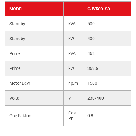
MODEL
GJV500-S3
Standby
kVA
500
Standby
kW
400
Prime
kVA
462
Prime
kW
369,6
Motor Devri
r.p.m
1500
Voltaj
V
230/400
Cos
Güç Faktörü
0,8
Phi