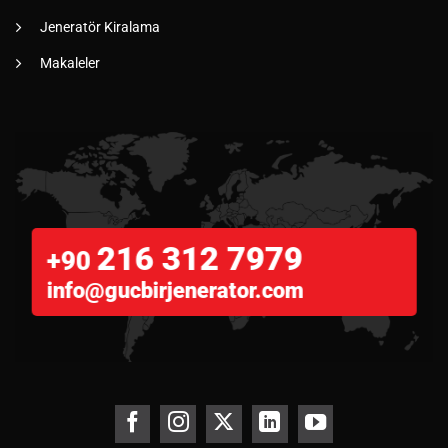
Jeneratör Kiralama
Makaleler
216 312 7979
+90
info@gucbirjenerator.com