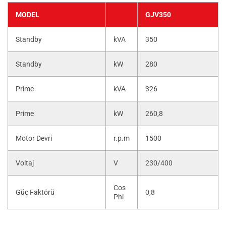
MODEL
GJV350
Standby
kVA
350
Standby
kW
280
Prime
kVA
326
Prime
kW
260,8
Motor Devri
r.p.m
1500
Voltaj
V
230/400
Cos
Güç Faktörü
0,8
Phi