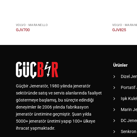
VOLVO - MARANELLO
VOLVO - MARAN
GJV700
GJV825
Ürünler
Dizel Je
Güçbir Jeneratör, 1980 yılında jeneratör
Portatif
sektöründe satış ve servis alanlarında faaliyet
Işık Kulel
göstermeye başlamış, bu süreçte edindiği
deneyimler ile 2006 yılında fabrikasyon
Marin Je
jeneratör üretimine geçmiştir. Şuan yılda
DC Jener
5000+ jeneratör üretimi yapıp 100+ ülkeye
ihracat yapmaktadır.
Senkron