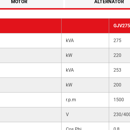
MOTOR
ALTERNATÖR
GJV275
kVA
275
kW
220
kVA
253
kW
200
r.p.m
1500
V
230/40
Cos Phi
0,8