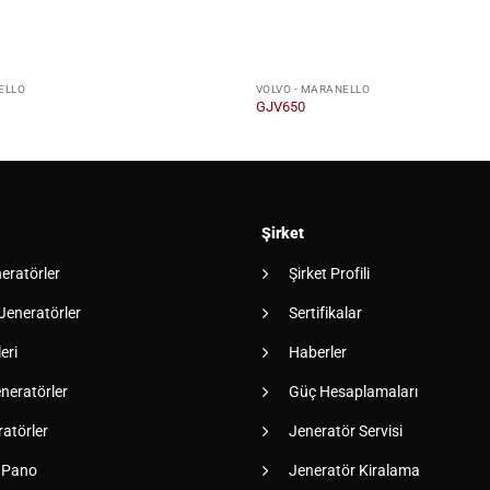
ELLO
VOLVO - MARANELLO
GJV650
Şirket
neratörler
Şirket Profili
 Jeneratörler
Sertifikalar
eri
Haberler
neratörler
Güç Hesaplamaları
atörler
Jeneratör Servisi
 Pano
Jeneratör Kiralama