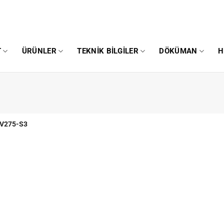
T
ÜRÜNLER
TEKNIK BILGILER
DÖKÜMAN
H
V275-S3