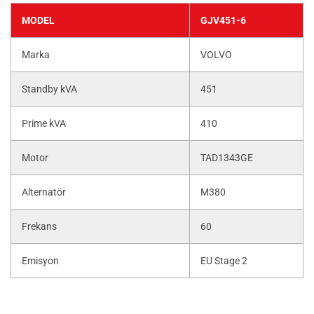
MODEL
GJV451-6
Marka
VOLVO
Standby kVA
451
Prime kVA
410
Motor
TAD1343GE
Alternatör
M380
Frekans
60
Emisyon
EU Stage 2