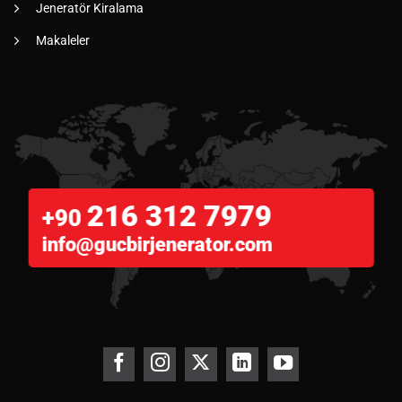
Jeneratör Kiralama
Makaleler
216 312 7979
+90
info@gucbirjenerator.com