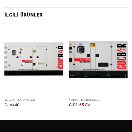
İLGILI ÜRÜNLER
VOLVO - MARANELLO
VOLVO - MARANELLO
GJV440
GJV165-SV