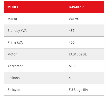
MODEL
GJV437-6
Marka
VOLVO
Standby kVA
437
Prime kVA
400
Motor
TAD1352GE
Alternatör
M380
Frekans
60
Emisyon
EU Stage IIIA