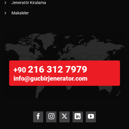
Jeneratör Kiralama
Makaleler
216 312 7979
+90
info@gucbirjenerator.com