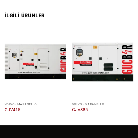
İLGILI ÜRÜNLER
VOLVO - MARANELLO
VOLVO - MARANELLO
GJV415
GJV385