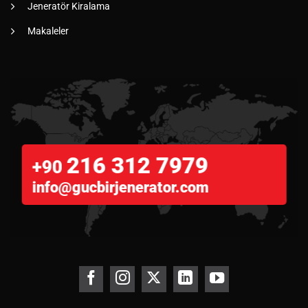
Jeneratör Kiralama
Makaleler
216 312 7979
+90
info@gucbirjenerator.com