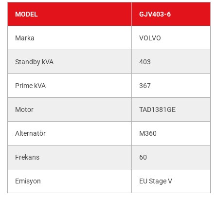
MODEL
GJV403-6
Marka
VOLVO
Standby kVA
403
Prime kVA
367
Motor
TAD1381GE
Alternatör
M360
Frekans
60
Emisyon
EU Stage V