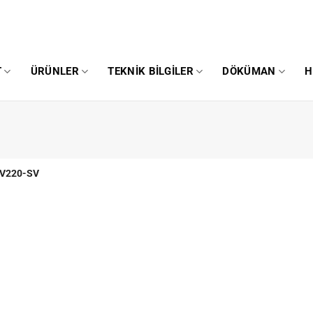
T
ÜRÜNLER
TEKNIK BILGILER
DÖKÜMAN
H
V220-SV