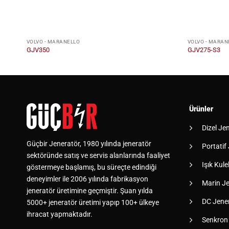
VOLVO - MARANELLO
VOLVO - MARAN
GJV350
GJV275-S3
Ürünler
Dizel Je
Güçbir Jeneratör, 1980 yılında jeneratör
Portatif
sektöründe satış ve servis alanlarında faaliyet
Işık Kulel
göstermeye başlamış, bu süreçte edindiği
deneyimler ile 2006 yılında fabrikasyon
Marin Je
jeneratör üretimine geçmiştir. Şuan yılda
DC Jener
5000+ jeneratör üretimi yapıp 100+ ülkeye
ihracat yapmaktadır.
Senkron