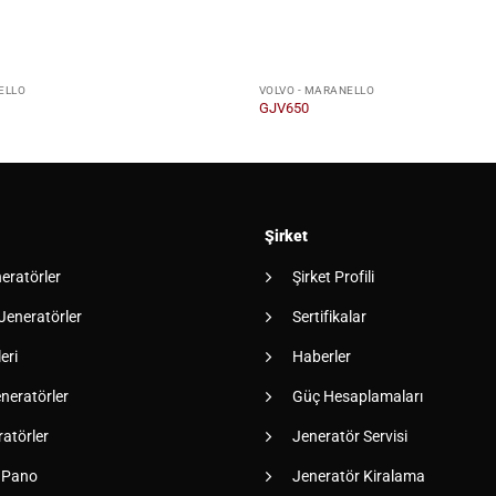
ELLO
VOLVO - MARANELLO
GJV650
Şirket
neratörler
Şirket Profili
 Jeneratörler
Sertifikalar
eri
Haberler
neratörler
Güç Hesaplamaları
atörler
Jeneratör Servisi
 Pano
Jeneratör Kiralama