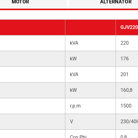
MOTOR
ALTERNATÖR
GJV220
kVA
220
kW
176
kVA
201
kW
160,8
r.p.m
1500
V
230/40
Cos Phi
0,8