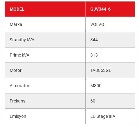
MODEL
GJV344-6
Marka
VOLVO
Standby kVA
344
Prime kVA
313
Motor
TAD853GE
Alternatör
M300
Frekans
60
Emisyon
EU Stage IIIA