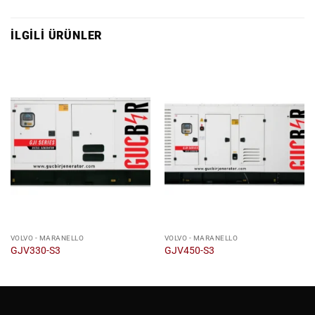
İLGILI ÜRÜNLER
VOLVO - MARANELLO
VOLVO - MARANELLO
GJV330-S3
GJV450-S3