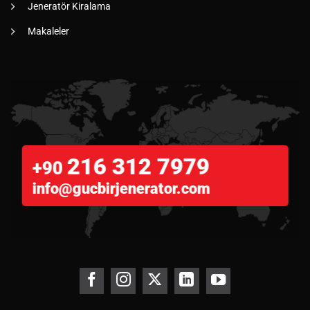
Jeneratör Kiralama
Makaleler
216 312 7979
+90
info@gucbirjenerator.com