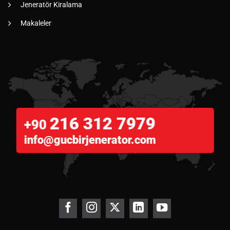
Jeneratör Kiralama
Makaleler
216 312 7979
+90
info@gucbirjenerator.com