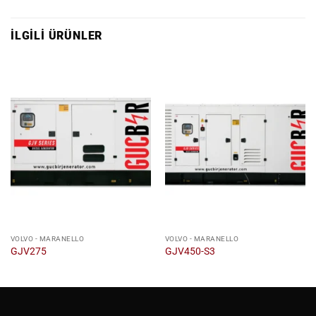
İLGILI ÜRÜNLER
VOLVO - MARANELLO
VOLVO - MARANELLO
GJV275
GJV450-S3