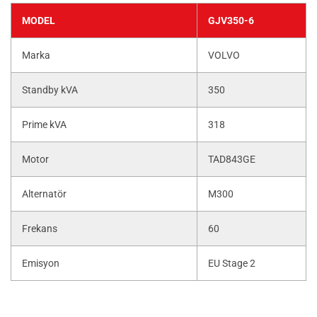
MODEL
GJV350-6
Marka
VOLVO
Standby kVA
350
Prime kVA
318
Motor
TAD843GE
Alternatör
M300
Frekans
60
Emisyon
EU Stage 2