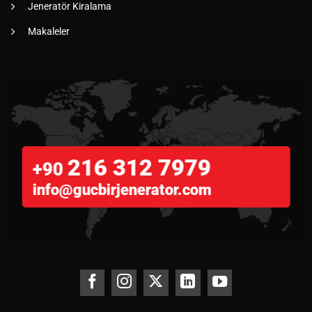
Jeneratör Kiralama
Makaleler
216 312 7979
+90
info@gucbirjenerator.com