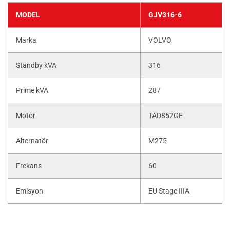
MODEL
GJV316-6
Marka
VOLVO
Standby kVA
316
Prime kVA
287
Motor
TAD852GE
Alternatör
M275
Frekans
60
Emisyon
EU Stage IIIA