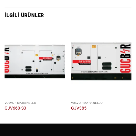
İLGILI ÜRÜNLER
VOLVO - MARANELLO
VOLVO - MARANELLO
GJV660-S3
GJV385