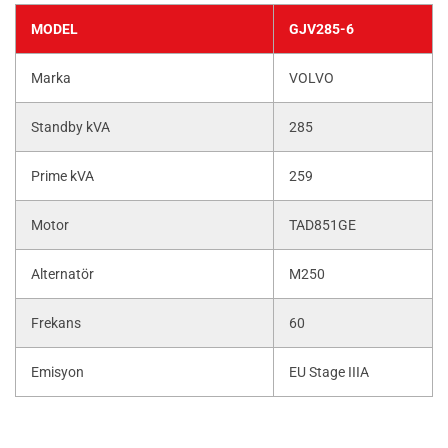
MODEL
GJV285-6
Marka
VOLVO
Standby kVA
285
Prime kVA
259
Motor
TAD851GE
Alternatör
M250
Frekans
60
Emisyon
EU Stage IIIA