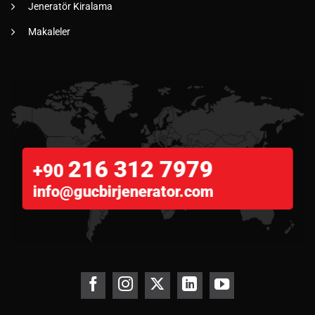
Jeneratör Kiralama
Makaleler
216 312 7979
+90
info@gucbirjenerator.com