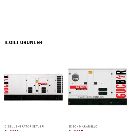
İLGILI ÜRÜNLER
DIZEL JENERATÖR SETLERI
SDEC - MARANELLO