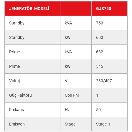
JENERATÖR MODELI
GJS750
Standby
kVA
750
Standby
kW
600
Prime
kVA
682
Prime
kW
545
Voltaj
V
230/407
Güç Faktörü
Cos Phi
1
Frekans
Hz
50
Emisyon
Stage
Stage II