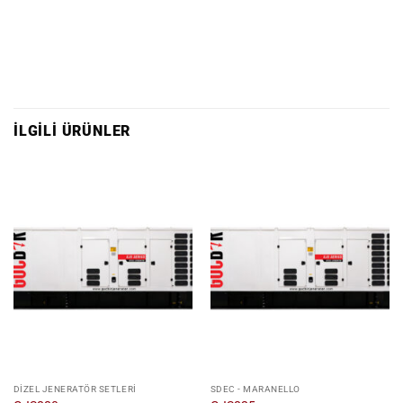
İLGILI ÜRÜNLER
DIZEL JENERATÖR SETLERI
SDEC - MARANELLO