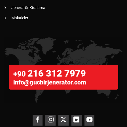
Jeneratör Kiralama
Makaleler
216 312 7979
+90
info@gucbirjenerator.com