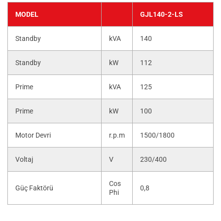
MODEL
GJL140-2-LS
Standby
kVA
140
Standby
kW
112
Prime
kVA
125
Prime
kW
100
Motor Devri
r.p.m
1500/1800
Voltaj
V
230/400
Cos
Güç Faktörü
0,8
Phi