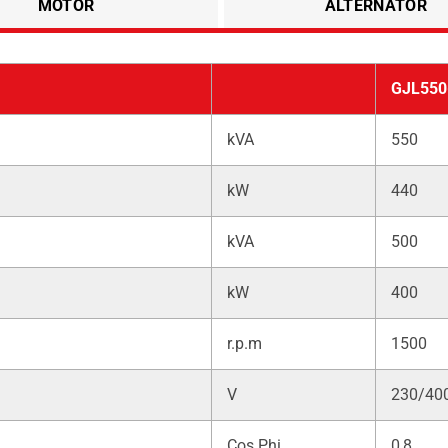
MOTOR
ALTERNATÖR
GJL550
kVA
550
kW
440
kVA
500
kW
400
r.p.m
1500
V
230/40
Cos Phi
0,8