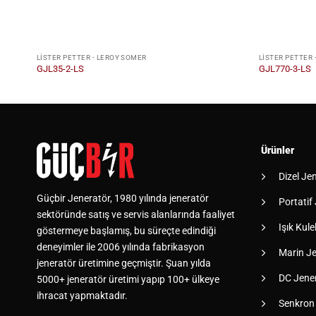
LISTER PETTER - LEROY SOMER
LISTER PETTER 
GJL35-2-LS
GJL770-3-LS
Ürünler
Dizel Je
Güçbir Jeneratör, 1980 yılında jeneratör
Portatif
sektöründe satış ve servis alanlarında faaliyet
Işık Kulel
göstermeye başlamış, bu süreçte edindiği
deneyimler ile 2006 yılında fabrikasyon
Marin Je
jeneratör üretimine geçmiştir. Şuan yılda
DC Jener
5000+ jeneratör üretimi yapıp 100+ ülkeye
ihracat yapmaktadır.
Senkron