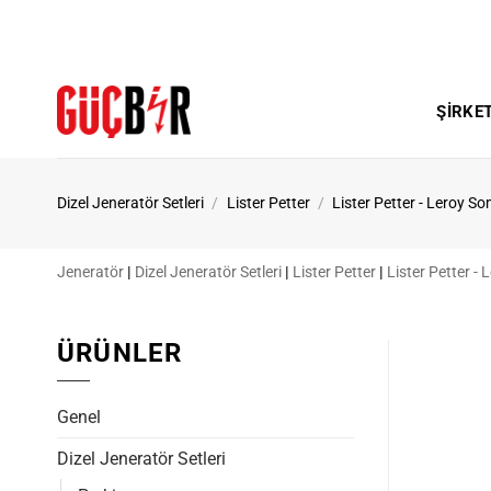
İçeriğe
atla
ŞIRKE
Dizel Jeneratör Setleri
/
Lister Petter
/
Lister Petter - Leroy S
Jeneratör
|
Dizel Jeneratör Setleri
|
Lister Petter
|
Lister Petter -
ÜRÜNLER
Genel
Dizel Jeneratör Setleri