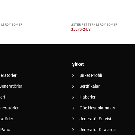
- LEROY SOMER
LISTER PETTER - LEROY SOMER
GJL70-2-LS
Şirket
neratörler
Şirket Profili
 Jeneratörler
Sertifikalar
eri
Haberler
neratörler
Güç Hesaplamaları
atörler
Jeneratör Servisi
 Pano
Jeneratör Kiralama